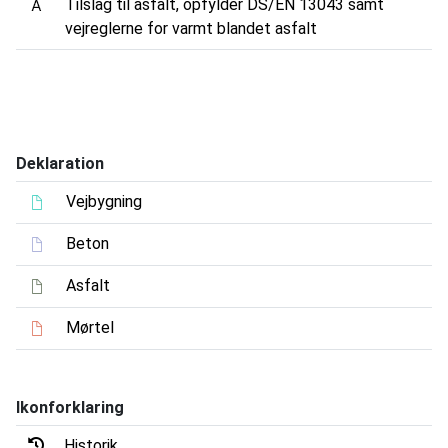
Tilslag til asfalt, opfylder DS/EN 13043 samt
vejreglerne for varmt blandet asfalt
Deklaration
Vejbygning
Beton
Asfalt
Mørtel
Ikonforklaring
Historik